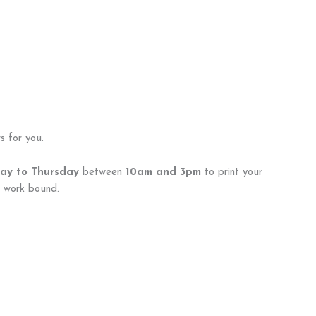
 for you.
ay to Thursday
between
10am and 3pm
to print your
r work bound.