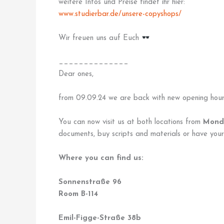
weitere Infos und Preise findet ihr hier:
www.studierbar.de/unsere-copyshops/
Wir freuen uns auf Euch
______________
Dear ones,
from 09.09.24 we are back with new opening hours
You can now visit us at both locations from
Mond
documents, buy scripts and materials or have you
Where you can find us:
Sonnenstraße 96
Room B-114
Emil-Figge-Straße 38b