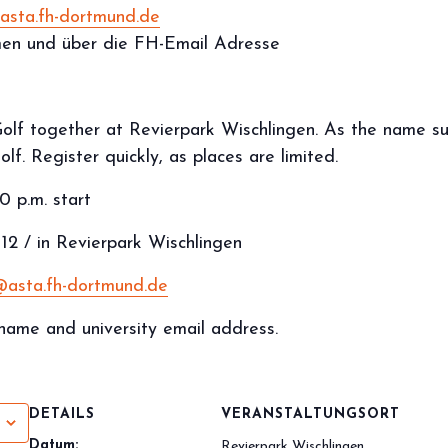
asta.fh-dortmund.de
en und über die FH-Email Adresse
Golf together at Revierpark Wischlingen. As the name su
lf. Register quickly, as places are limited.
0 p.m. start
12 / in Revierpark Wischlingen
@asta.fh-dortmund.de
name and university email address.
DETAILS
VERANSTALTUNGSORT
Datum:
Revierpark Wischlingen,