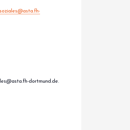
soziales@asta.fh-
iales@asta.fh-dortmund.de.