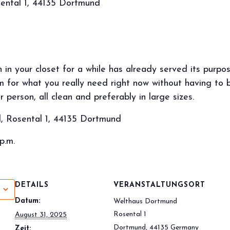
ental 1, 44135 Dortmund
in your closet for a while has already served its purpo
 for what you really need right now without having to b
r person, all clean and preferably in large sizes.
, Rosental 1, 44135 Dortmund
p.m.
DETAILS
VERANSTALTUNGSORT
Datum:
Welthaus Dortmund
Rosental 1
August 31, 2025
Dortmund
,
44135
Germany
Zeit: