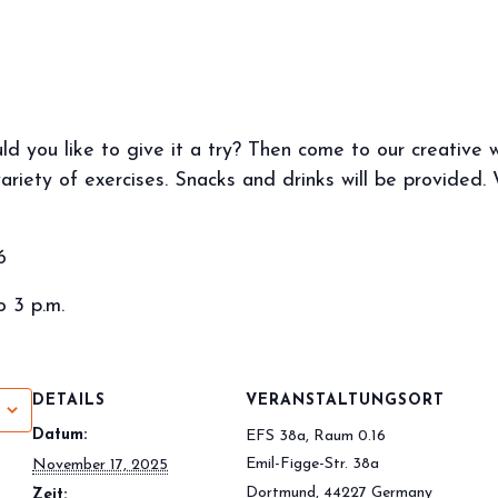
d you like to give it a try? Then come to our creative w
 variety of exercises. Snacks and drinks will be provided
6
o 3 p.m.
DETAILS
VERANSTALTUNGSORT
Datum:
EFS 38a, Raum 0.16
Emil-Figge-Str. 38a
November 17, 2025
Dortmund
,
44227
Germany
Zeit: