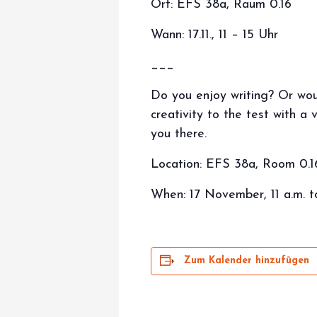
Ort: EFS 38a, Raum 0.16
Wann: 17.11., 11 – 15 Uhr
___
Do you enjoy writing? Or woul
creativity to the test with a
you there.
Location: EFS 38a, Room 0.1
When: 17 November, 11 a.m. t
Zum Kalender hinzufügen