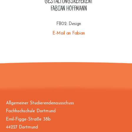
GESTALTUNGSREFERENT
FABIAN HOFFMANN
FB02: Design
E-Mail an Fabian
Allgemeiner Studierendenausschuss
Fachhochschule Dortmund
Emil-Figge-Straße 38b
44227 Dortmund