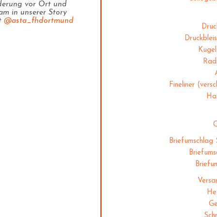
derung vor Ort und
am in unserer Story
t
@asta_fhdortmund
Druc
Druckblei
Kugel
Rad
Fineliner (vers
Haf
C
Briefumschlag
Briefum
Briefu
Versa
Hef
Ge
Sch