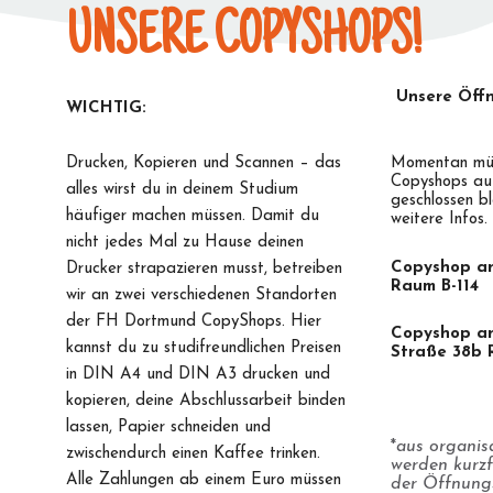
UNSERE COPYSHOPS!
Unsere Öff
WICHTIG:
Drucken, Kopieren und Scannen – das
Momentan müs
Copyshops au
alles wirst du in deinem Studium
geschlossen b
häufiger machen müssen. Damit du
weitere Infos.
nicht jedes Mal zu Hause deinen
Copyshop an
Drucker strapazieren musst, betreiben
Raum B-114
wir an zwei verschiedenen Standorten
der FH Dortmund CopyShops. Hier
Copyshop an
kannst du zu studifreundlichen Preisen
Straße 38b
in DIN A4 und DIN A3 drucken und
kopieren, deine Abschlussarbeit binden
lassen, Papier schneiden und
aus organis
*
zwischendurch einen Kaffee trinken.
werden kurzf
Alle Zahlungen ab einem Euro müssen
der Öffnungs