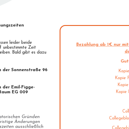
nungszeiten
sen leider beide
Bezahlung ab 1€ nur mit
f unbestimmte Zeit
da
leiben. Bald gibt es dazu
Gut
 der Sonnenstraße 96
Kopi
Kopie 
Kopie
 der Emil-Figge-
Kopie 
 Raum EG 009
Col
atorischen Gründen
Collegeblo
ristige Änderungen
zeiten ausschließlich
Collegeb