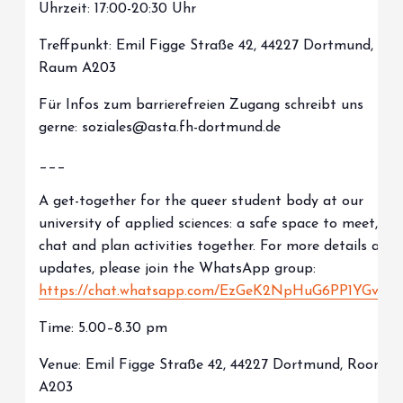
Uhrzeit: 17:00-20:30 Uhr
Treffpunkt: Emil Figge Straße 42, 44227 Dortmund,
Raum A203
Für Infos zum barrierefreien Zugang schreibt uns
gerne: soziales@asta.fh-dortmund.de
___
A get-together for the queer student body at our
university of applied sciences: a safe space to meet,
chat and plan activities together. For more details and
updates, please join the WhatsApp group:
https://chat.whatsapp.com/EzGeK2NpHuG6PP1YGvxiX
Time: 5.00–8.30 pm
Venue: Emil Figge Straße 42, 44227 Dortmund, Room
A203