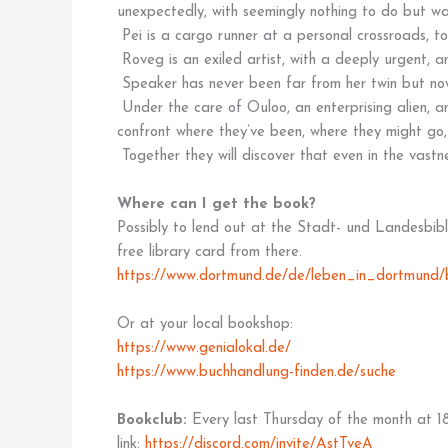
unexpectedly, with seemingly nothing to do but wa
Pei is a cargo runner at a personal crossroads, to
Roveg is an exiled artist, with a deeply urgent, 
Speaker has never been far from her twin but no
Under the care of Ouloo, an enterprising alien, an
confront where they’ve been, where they might go
Together they will discover that even in the vastne
Where can I get the book?
Possibly to lend out at the Stadt- und Landesbi
free library card from there.
https://www.dortmund.de/de/leben_in_dortmund/bi
Or at your local bookshop:
https://www.genialokal.de/
https://www.buchhandlung-finden.de/suche
Bookclub:
Every last Thursday of the month at 18
link:
https://discord.com/invite/AstTveA