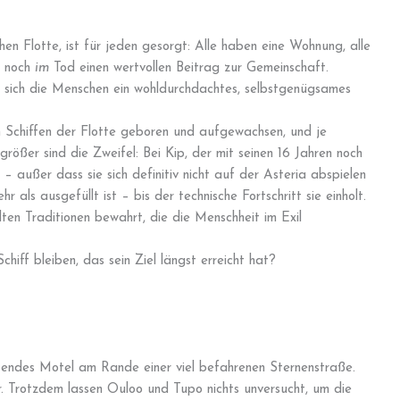
hen Flotte, ist für jeden gesorgt: Alle haben eine Wohnung, alle
n noch
im
Tod einen wertvollen Beitrag zur Gemeinschaft.
n sich die Menschen ein wohldurchdachtes, selbstgenügsames
 Schiffen der Flotte geboren und aufgewachsen, und je
größer sind die Zweifel: Bei Kip, der mit seinen 16 Jahren noch
 – außer dass sie sich definitiv nicht auf der Asteria abspielen
r als ausgefüllt ist – bis der technische Fortschritt sie einholt.
alten Traditionen bewahrt, die die Menschheit im Exil
iff bleiben, das sein Ziel längst erreicht hat?
tendes Motel am Rande einer viel befahrenen Sternenstraße.
r. Trotzdem lassen Ouloo und Tupo nichts unversucht, um die