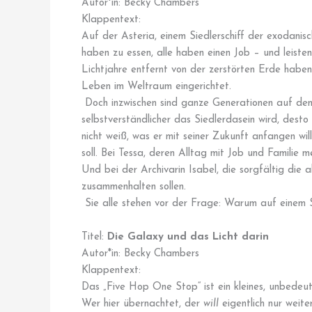
Autor*in: Becky Chambers
Klappentext:
Auf der Asteria, einem Siedlerschiff der exodanisc
haben zu essen, alle haben einen Job – und leiste
Lichtjahre entfernt von der zerstörten Erde habe
Leben im Weltraum eingerichtet.
Doch inzwischen sind ganze Generationen auf den
selbstverständlicher das Siedlerdasein wird, desto 
nicht weiß, was er mit seiner Zukunft anfangen will
soll. Bei Tessa, deren Alltag mit Job und Familie meh
Und bei der Archivarin Isabel, die sorgfältig die 
zusammenhalten sollen.
Sie alle stehen vor der Frage: Warum auf einem Sch
Titel:
Die Galaxy und das Licht darin
Autor*in: Becky Chambers
Klappentext:
Das „Five Hop One Stop“ ist ein kleines, unbedeu
Wer hier übernachtet, der
will
eigentlich nur weite