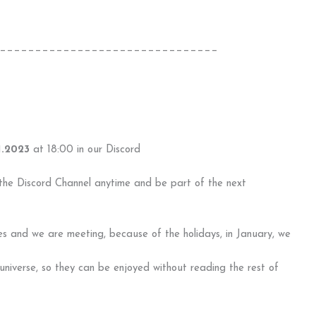
_______________________________
1.2023
at 18:00 in our Discord
in the Discord Channel anytime and be part of the next
es and we are meeting, because of the holidays, in January, we
universe, so they can be enjoyed without reading the rest of