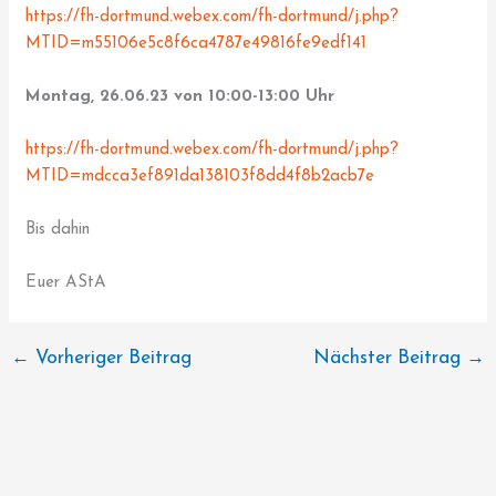
https://fh-dortmund.webex.com/fh-dortmund/j.php?
MTID=m55106e5c8f6ca4787e49816fe9edf141
Montag, 26.06.23 von 10:00-13:00 Uhr
https://fh-dortmund.webex.com/fh-dortmund/j.php?
MTID=mdcca3ef891da138103f8dd4f8b2acb7e
Bis dahin
Euer AStA
←
Vorheriger Beitrag
Nächster Beitrag
→