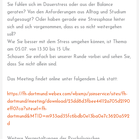
Sie fühlen sich im Dauerstress oder aus der Balance
geraten? Von den Anforderungen aus Alltag und Studium
aufgesaugt? Oder haben gerade eine Stressphase hinter
sich und sich vorgenommen, dass es so nicht weitergehen
soll?
Wie Sie besser mit dem Stress umgehen können, ist Thema
am 05.07. von 13:30 bis 15 Uhr.
Schauen Sie einfach bei unserer Runde vorbei und sehen Sie,
dass Sie nicht allein sind.
Das Meeting findet online unter folgendem Link statt:
https://fh-dortmund.webex.com/wbxmjs/joinservice/sites/fh-
dortmund/meeting/download/23dd8d3fbee44112a705d2190
eff07ca?siteurl=fh-
dortmund&MTID=m933ad35fc6bdb0e13ba0e7c3620a592
d
Weitere Veranstaltungen der Psychologischen