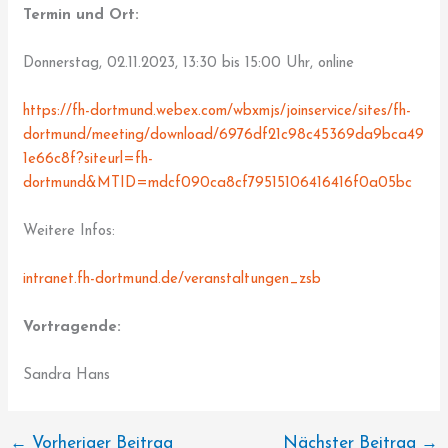
Termin und Ort:
Donnerstag, 02.11.2023, 13:30 bis 15:00 Uhr, online
https://fh-dortmund.webex.com/wbxmjs/joinservice/sites/fh-
dortmund/meeting/download/6976df21c98c45369da9bca49
1e66c8f?siteurl=fh-
dortmund&MTID=mdcf090ca8cf79515106416416f0a05bc
Weitere Infos:
intranet.fh-dortmund.de/veranstaltungen_zsb
Vortragende:
Sandra Hans
←
Vorheriger Beitrag
Nächster Beitrag
→