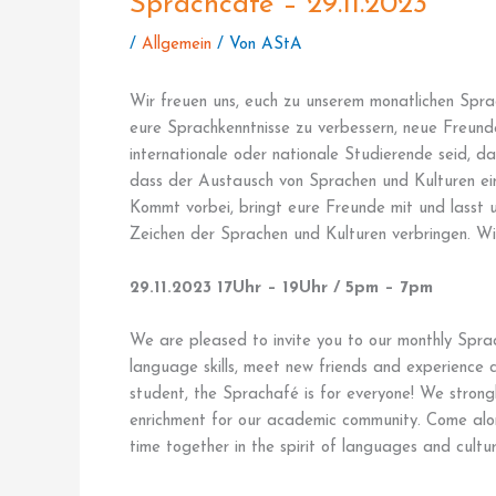
Sprachcafé – 29.11.2023
/
Allgemein
/ Von
AStA
Wir freuen uns, euch zu unserem monatlichen Sprac
eure Sprachkenntnisse zu verbessern, neue Freunde
internationale oder nationale Studierende seid, d
dass der Austausch von Sprachen und Kulturen ein
Kommt vorbei, bringt eure Freunde mit und lasst 
Zeichen der Sprachen und Kulturen verbringen. Wi
29.11.2023 17Uhr – 19Uhr / 5pm – 7pm
We are pleased to invite you to our monthly Sprac
language skills, meet new friends and experience 
student, the Sprachafé is for everyone! We strong
enrichment for our academic community. Come along
time together in the spirit of languages and cult