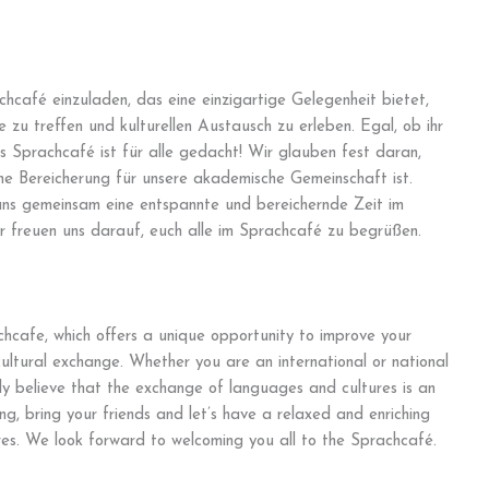
hcafé einzuladen, das eine einzigartige Gelegenheit bietet,
 zu treffen und kulturellen Austausch zu erleben. Egal, ob ihr
as Sprachcafé ist für alle gedacht! Wir glauben fest daran,
e Bereicherung für unsere akademische Gemeinschaft ist.
uns gemeinsam eine entspannte und bereichernde Zeit im
r freuen uns darauf, euch alle im Sprachcafé zu begrüßen.
hcafe, which offers a unique opportunity to improve your
cultural exchange. Whether you are an international or national
ly believe that the exchange of languages and cultures is an
, bring your friends and let’s have a relaxed and enriching
ures. We look forward to welcoming you all to the Sprachcafé.