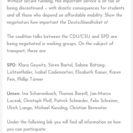
Without secure funding, this important service is at risk of
being discontinued – with drastic consequences for students
and all those who depend on affordable mobility. Show the
negotiators how important the Deutschlandticket is!
The coalition talks between the CDU/CSU and SPD are
being negotiated in working groups. On the subject of
transport, these are
SPD:
Klara Geywitz, Sören Bartol, Sabine Bätzing-
Lichtenthäler, Isabel Cademartori, Elisabeth Kaiser, Karen
Pein, Phillip Türmer
Union:
Ina Scharrenbach, Thomas Bareiß, Jan-Marco
Luczak, Christoph Ploß, Patrick Schnieder, Felix Schreiner,
Ulrich Lange, Michael Kiessling, Christian Bernreiter
Under the following link you will find all information on how
you can participate: