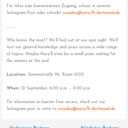
Für Infos zum barrierearmen Zugang, schaut in unseren
Instagram-Post oder schreibt
soziales@asta.fh-dortmund.de
.
___
Who knows the most? We’ll find out at our quiz night. We’ll
test our general knowledge and yours across a wide range
of topics. Maybe there’ll even be a small prize waiting for
the winners at the end.
Location:
Sonnenstraße 96, Room A102
When:
12 September, 6:00 p.m. – 9:00 p.m.
For information on barrier-free access, check out our
Instagram post or write to
soziales@asta.fh-dortmund.de
.