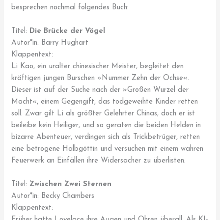
besprechen nochmal folgendes Buch:
Titel:
Die Brücke der Vögel
Autor*in: Barry Hughart
Klappentext:
Li Kao, ein uralter chinesischer Meister, begleitet den
kräftigen jungen Burschen »Nummer Zehn der Ochse«.
Dieser ist auf der Suche nach der »Großen Wurzel der
Macht«, einem Gegengift, das todgeweihte Kinder retten
soll. Zwar gilt Li als größter Gelehrter Chinas, doch er ist
beileibe kein Heiliger, und so geraten die beiden Helden in
bizarre Abenteuer, verdingen sich als Trickbetrüger, retten
eine betrogene Halbgöttin und versuchen mit einem wahren
Feuerwerk an Einfällen ihre Widersacher zu überlisten.
Titel:
Zwischen Zwei Sternen
Autor*in: Becky Chambers
Klappentext:
Früher hatte Lovelace ihre Augen und Ohren überall. Als KI-