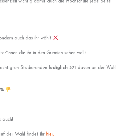
ssenziell wichtig damit auch die Hochschule jede Seite
.
 sondern auch das ihr wählt
er*innen die ihr in den Gremien sehen wollt.
echtigten Studierenden
lediglich 371
davon an der Wahl
4%
s auch!
uf der Wahl findet ihr
hier.