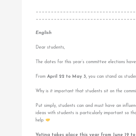
_________________________________
_________________________________
English
Dear students,
The dates for this year’s committee elections have
From
April 22 to May 3,
you can stand as stud
Why is it important that students sit on the comm
Put simply, students can and must have an influen
ideas with students is particularly important so th
help
Voting takes place this year from June 19 to