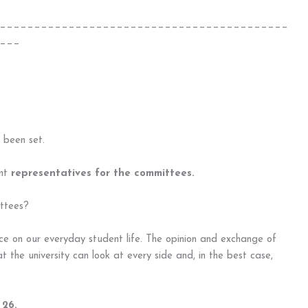
__________________________________________
___
 been set.
ent
representatives for the committees.
ittees?
ce on our everyday student life. The opinion and exchange of
at the university can look at every side and, in the best case,
 26.