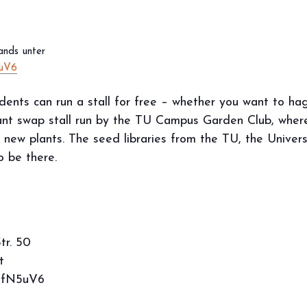
ands unter
5uV6
dents can run a stall for free – whether you want to h
plant swap stall run by the TU Campus Garden Club, wher
new plants. The seed libraries from the TU, the Univers
o be there.
tr. 50
t
aFfN5uV6