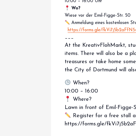
10:00 – 16:00 Uhr
Wo?
Wiese vor der Emil-Figge-Str. 50
Anmeldung eines kostenlosen St
https://forms.gle/fkVi7j5b2aFfN
___
At the KreativFlohMarkt, stu
items. There will also be a 
treasures or take home some 
the City of Dortmund will als
When?
10:00 – 16:00
Where?
Lawn in front of Emil-Figge-S
Register for a free stall a
https://forms.gle/fkVi7j5b2